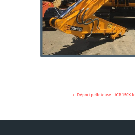
←
Déport pelleteuse - JCB 150X l