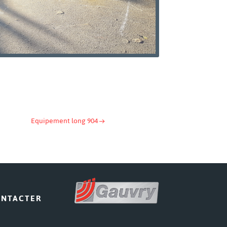
Equipement long 904
→
ONTACTER